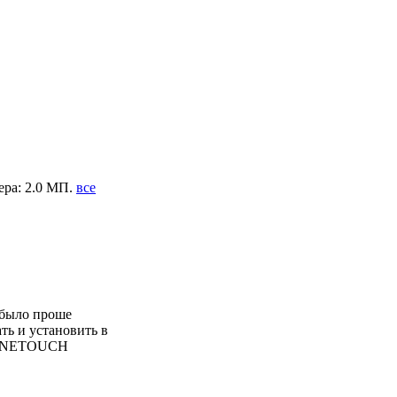
мера: 2.0 МП.
все
 было проше
ть и установить в
l ONETOUCH