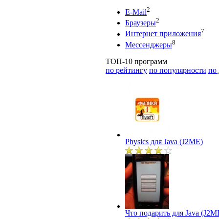
2
E-Mail
2
Браузеры
7
Интернет приложения
8
Мессенджеры
ТОП-10 программ
по рейтингу
по популярности
по
Physics для Java (J2ME)
Что подарить для Java (J2M