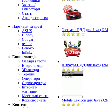
годинники
Зв'язок /
Оператори
Статті
Аренда сервера
Партнери та друзі
Экзамен ПДД для Java (J2M
ASUS
Bloody
Cougar
realme
Lenovo
Infinix
Енциклопедія
Огляди і тести
Штрафы ПДД для Java (J2M
Видео-огляди
3D-огляди
Терміни
Оператори
Сервіс-центри
Інтернет-
магазини
Мобильні сайти
Корисно знати
Mobile Lexicon для Java (J2
Контент