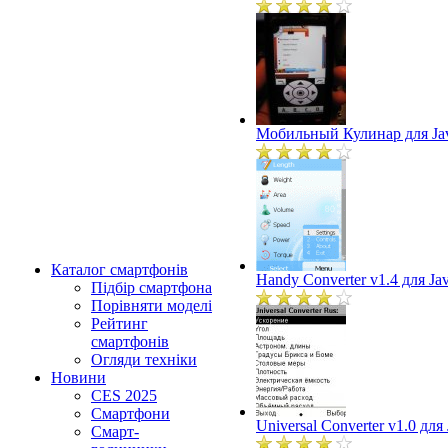
Мобильный Кулинар для Ja
Каталог смартфонів
Handy Converter v1.4 для Ja
Підбір смартфона
Порівняти моделі
Рейтинг
смартфонів
Огляди техніки
Новини
CES 2025
Смартфони
Universal Converter v1.0 для
Смарт-