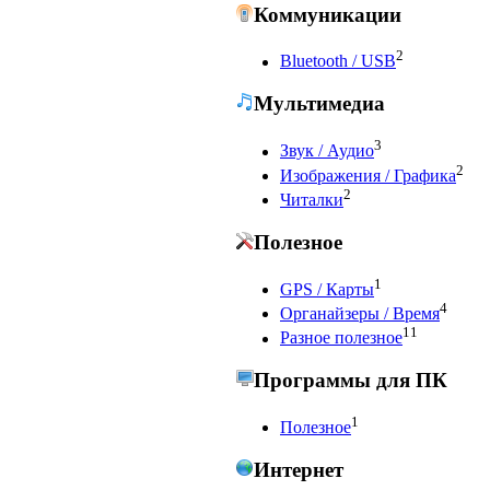
Коммуникации
2
Bluetooth / USB
Мультимедиа
3
Звук / Аудио
2
Изображения / Графика
2
Читалки
Полезное
1
GPS / Карты
4
Органайзеры / Время
11
Разное полезное
Программы для ПК
1
Полезное
Интернет