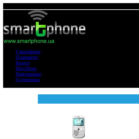
Смартфони
Планшети
Книги
Ноутбуки
Навушники
Годинники